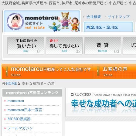
大阪府全域､兵庫県の芦屋市､西宮市､神戸市､尼崎市の新築戸建て､中古戸建て､中古マン
会社概要
サイトマップ
HOME
幸せな成功者への道
momotarou
momotarou日本一宣言
MOMO倶楽部
メールマガジン