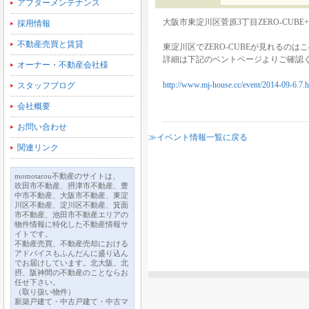
アフターメンテナンス
大阪市東淀川区菅原3丁目ZERO-CUB
採用情報
不動産売買と賃貸
東淀川区でZERO-CUBEが見れるのは
詳細は下記のベントページよりご確認
オーナー・不動産会社様
http://www.mj-house.cc/event/2014-09-6.7.h
スタッフブログ
会社概要
お問い合わせ
≫イベント情報一覧に戻る
関連リンク
momotarou不動産のサイトは、
吹田市不動産、摂津市不動産、豊
中市不動産、大阪市不動産、東淀
川区不動産、淀川区不動産、箕面
市不動産、池田市不動産エリアの
物件情報に特化した不動産情報サ
イトです。
不動産売買、不動産売却における
アドバイスもふんだんに盛り込ん
でお届けしています。北大阪、北
摂、阪神間の不動産のことならお
任せ下さい。
（取り扱い物件）
新築戸建て・中古戸建て・中古マ