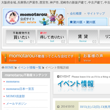
大阪府全域､兵庫県の芦屋市､西宮市､神戸市､尼崎市の新築戸建て､中古戸建て､中古マン
会社概要
サイトマップ
HOME
イベント情報一覧
イベント情報詳細
momotarou
momotarou日本一宣言
MOMO倶楽部
メールマガジン
2014/10/10
10/11(土).12(日)