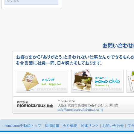
ンション
〒564-0024
大阪府吹田市高城町15番4号MJ BLDG1階
info@momotaroufudousan.co.jp
momotarou不動産トップ
｜
採用情報
｜
会社概要
｜
関連リンク
｜
お問い合わせ
｜
プ