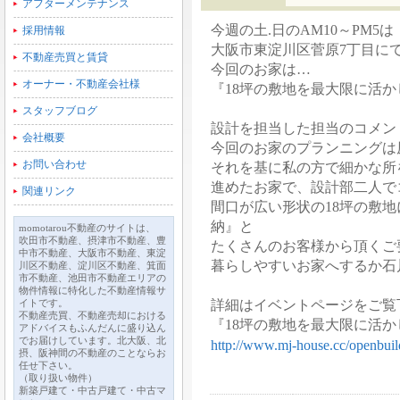
アフターメンテナンス
今週の土.日のAM10～PM5は
採用情報
大阪市東淀川区菅原7丁目に
不動産売買と賃貸
今回のお家は…
オーナー・不動産会社様
『18坪の敷地を最大限に活
スタッフブログ
設計を担当した担当のコメン
会社概要
今回のお家のプランニングは
お問い合わせ
それを基に私の方で細かな所
進めたお家で、設計部二人で
関連リンク
間口が広い形状の18坪の敷地
納』と
momotarou不動産のサイトは、
吹田市不動産、摂津市不動産、豊
たくさんのお客様から頂くご
中市不動産、大阪市不動産、東淀
暮らしやすいお家へするか石
川区不動産、淀川区不動産、箕面
市不動産、池田市不動産エリアの
物件情報に特化した不動産情報サ
イトです。
詳細はイベントページをご覧
不動産売買、不動産売却における
『18坪の敷地を最大限に活
アドバイスもふんだんに盛り込ん
でお届けしています。北大阪、北
http://www.mj-house.cc/openbuil
摂、阪神間の不動産のことならお
任せ下さい。
（取り扱い物件）
新築戸建て・中古戸建て・中古マ