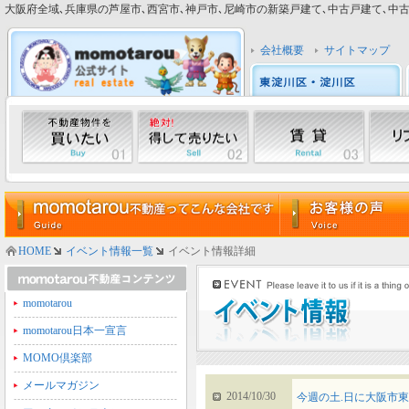
大阪府全域､兵庫県の芦屋市､西宮市､神戸市､尼崎市の新築戸建て､中古戸建て､中古マン
会社概要
サイトマップ
HOME
イベント情報一覧
イベント情報詳細
momotarou
momotarou日本一宣言
MOMO倶楽部
メールマガジン
2014/10/30
今週の土.日に大阪市