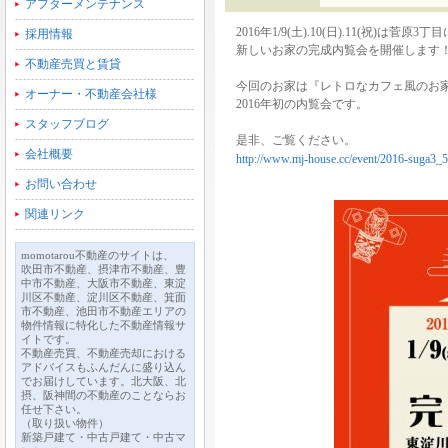
アフターメンテナンス
2016年1/9(土).10(日).11(祝)は菅原3丁
採用情報
新しいお家の完成内覧会を開催します
不動産売買と賃貸
今回のお家は『レトロなカフェ風のお
オーナー・不動産会社様
2016年初の内覧会です。
スタッフブログ
是非、ご覧ください。
会社概要
http://www.mj-house.cc/event/2016-suga3_5
お問い合わせ
関連リンク
momotarou不動産のサイトは、
吹田市不動産、摂津市不動産、豊
中市不動産、大阪市不動産、東淀
川区不動産、淀川区不動産、箕面
市不動産、池田市不動産エリアの
物件情報に特化した不動産情報サ
イトです。
不動産売買、不動産売却における
アドバイスもふんだんに盛り込ん
でお届けしています。北大阪、北
摂、阪神間の不動産のことならお
任せ下さい。
（取り扱い物件）
新築戸建て・中古戸建て・中古マ