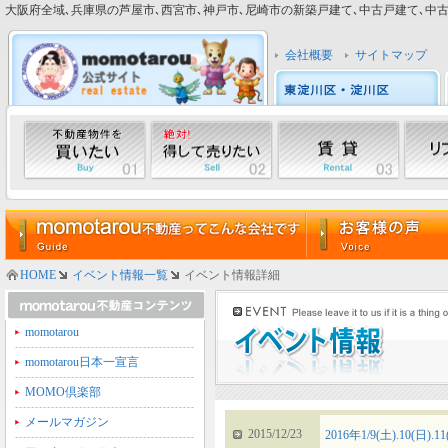
大阪府全域､兵庫県の芦屋市､西宮市､神戸市､尼崎市の新築戸建て､中古戸建て､中古マン
会社概要
サイトマップ
HOME
イベント情報一覧
イベント情報詳細
momotarou
momotarou日本一宣言
MOMO倶楽部
メールマガジン
2015/12/23
2016年1/9(土).10