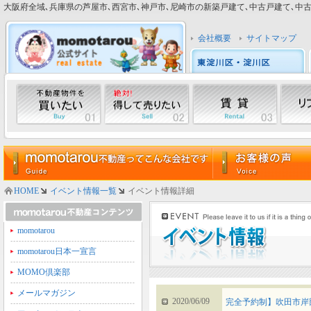
大阪府全域､兵庫県の芦屋市､西宮市､神戸市､尼崎市の新築戸建て､中古戸建て､中古マン
会社概要
サイトマップ
HOME
イベント情報一覧
イベント情報詳細
momotarou
momotarou日本一宣言
MOMO倶楽部
メールマガジン
2020/06/09
完全予約制】吹田市岸