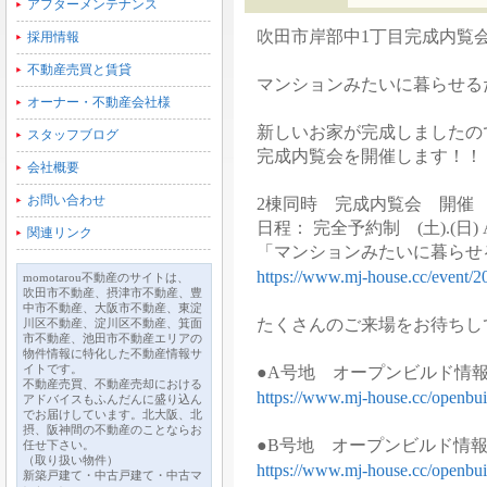
アフターメンテナンス
吹田市岸部中1丁目完成内覧
採用情報
不動産売買と賃貸
マンションみたいに暮らせる
オーナー・不動産会社様
新しいお家が完成しましたの
スタッフブログ
完成内覧会を開催します！！
会社概要
お問い合わせ
2棟同時 完成内覧会 開催
日程： 完全予約制 (土).(日) 
関連リンク
「マンションみたいに暮らせ
https://www.mj-house.cc/event/2
momotarou不動産のサイトは、
吹田市不動産、摂津市不動産、豊
中市不動産、大阪市不動産、東淀
たくさんのご来場をお待ちし
川区不動産、淀川区不動産、箕面
市不動産、池田市不動産エリアの
物件情報に特化した不動産情報サ
イトです。
●A号地 オープンビルド情
不動産売買、不動産売却における
https://www.mj-house.cc/openbui
アドバイスもふんだんに盛り込ん
でお届けしています。北大阪、北
摂、阪神間の不動産のことならお
●B号地 オープンビルド情
任せ下さい。
（取り扱い物件）
https://www.mj-house.cc/openbui
新築戸建て・中古戸建て・中古マ