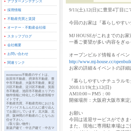
アフターメンテナンス
9/11(土).12(日)に豊里
採用情報
不動産売買と賃貸
今回のお家は『暮らしやすい
オーナー・不動産会社様
MJ HOUSEがこれまでの
スタッフブログ
一番ご要望が多い内容をぎゅ
会社概要
お問い合わせ
オープンビルド情報＆イベン
http://www.mj-house.cc/openbuil
関連リンク
お家の詳細＆イベントの詳細
momotarou不動産のサイトは、
吹田市不動産、摂津市不動産、豊
『暮らしやすいナチュラルモ
中市不動産、大阪市不動産、東淀
2010.11/19(土).12(日)
川区不動産、淀川区不動産、箕面
市不動産、池田市不動産エリアの
AM10:00～PM5：00
物件情報に特化した不動産情報サ
イトです。
開催場所：大阪府大阪市東淀川区
不動産売買、不動産売却における
アドバイスもふんだんに盛り込ん
でお届けしています。北大阪、北
お願い
摂、阪神間の不動産のことならお
今回は送迎サービスができま
任せ下さい。
（取り扱い物件）
また、現地に専用駐車場はご
新築戸建て・中古戸建て・中古マ