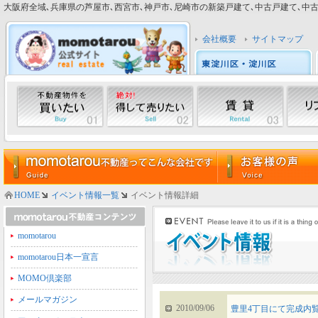
大阪府全域､兵庫県の芦屋市､西宮市､神戸市､尼崎市の新築戸建て､中古戸建て､中古マン
会社概要
サイトマップ
HOME
イベント情報一覧
イベント情報詳細
momotarou
momotarou日本一宣言
MOMO倶楽部
メールマガジン
2010/09/06
豊里4丁目にて完成内