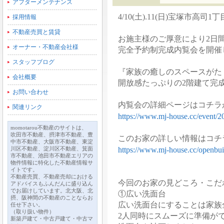
アフターメンテナンス
4/10(土).11(日)宝塚市高
採用情報
不動産売買と賃貸
お施主様のご厚意により2日
オーナー・不動産会社様
完全予約制完成内覧会を開催
スタッフブログ
『家族の癒しのスペースがた
会社概要
開放感たっぷりの2階建て完
お問い合わせ
内覧会の詳細ページはコチラ
関連リンク
https://www.mj-house.cc/event/2
momotarou不動産のサイトは、
吹田市不動産、摂津市不動産、豊
このお家の詳しい情報はコチ
中市不動産、大阪市不動産、東淀
川区不動産、淀川区不動産、箕面
https://www.mj-house.cc/openbui
市不動産、池田市不動産エリアの
物件情報に特化した不動産情報サ
イトです。
不動産売買、不動産売却における
今回のお家の見どころ・こだ
アドバイスもふんだんに盛り込ん
でお届けしています。北大阪、北
①広い洗面台
摂、阪神間の不動産のことならお
広い洗面台にすることは家族
任せ下さい。
（取り扱い物件）
2人同時にスムーズに準備が
新築戸建て・中古戸建て・中古マ