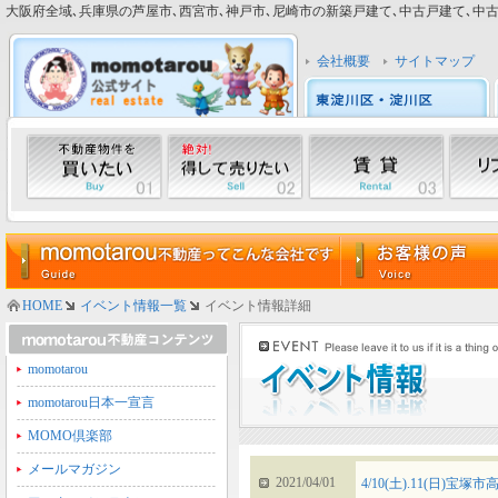
大阪府全域､兵庫県の芦屋市､西宮市､神戸市､尼崎市の新築戸建て､中古戸建て､中古マン
会社概要
サイトマップ
HOME
イベント情報一覧
イベント情報詳細
momotarou
momotarou日本一宣言
MOMO倶楽部
メールマガジン
2021/04/01
4/10(土).11(日)