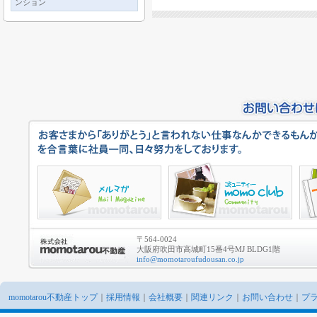
ンション
〒564-0024
大阪府吹田市高城町15番4号MJ BLDG1階
info@momotaroufudousan.co.jp
momotarou不動産トップ
｜
採用情報
｜
会社概要
｜
関連リンク
｜
お問い合わせ
｜
プ