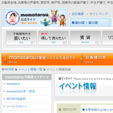
大阪府全域､兵庫県の芦屋市､西宮市､神戸市､尼崎市の新築戸建て､中古戸建て､中古マン
会社概要
サイトマップ
HOME
イベント情報一覧
イベント情報詳細
momotarou
momotarou日本一宣言
MOMO倶楽部
メールマガジン
2023/12/16
◆冬季休暇のお知らせ