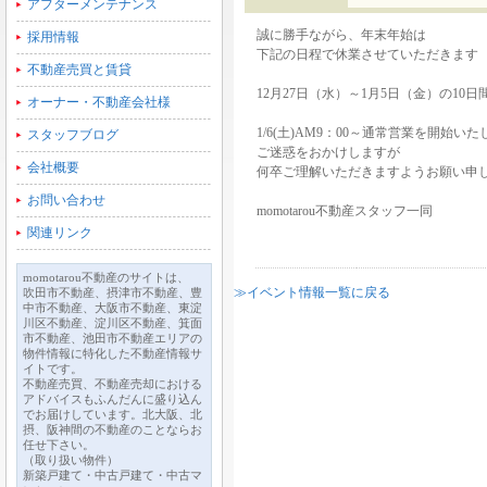
アフターメンテナンス
誠に勝手ながら、年末年始は
採用情報
下記の日程で休業させていただきます
不動産売買と賃貸
12月27日（水）～1月5日（金）の10日
オーナー・不動産会社様
1/6(土)AM9：00～通常営業を開始い
スタッフブログ
ご迷惑をおかけしますが
会社概要
何卒ご理解いただきますようお願い申
お問い合わせ
momotarou不動産スタッフ一同
関連リンク
momotarou不動産のサイトは、
≫イベント情報一覧に戻る
吹田市不動産、摂津市不動産、豊
中市不動産、大阪市不動産、東淀
川区不動産、淀川区不動産、箕面
市不動産、池田市不動産エリアの
物件情報に特化した不動産情報サ
イトです。
不動産売買、不動産売却における
アドバイスもふんだんに盛り込ん
でお届けしています。北大阪、北
摂、阪神間の不動産のことならお
任せ下さい。
（取り扱い物件）
新築戸建て・中古戸建て・中古マ