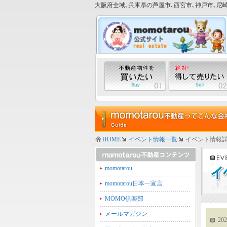
大阪府全域､兵庫県の芦屋市､西宮市､神戸市､尼崎
HOME
イベント情報一覧
イベント情報
momotarou
momotarou日本一宣言
MOMO倶楽部
メールマガジン
202