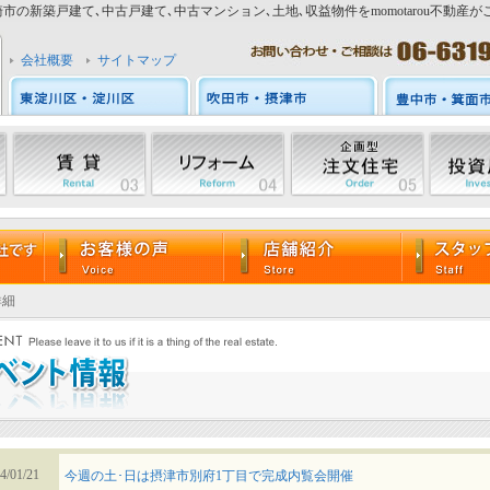
市の新築戸建て､中古戸建て､中古マンション､土地､収益物件をmomotarou不動産が
会社概要
サイトマップ
詳細
4/01/21
今週の土･日は摂津市別府1丁目で完成内覧会開催