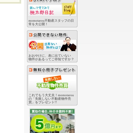
momotarou不動産スタッフの日
常を大公開！
おおやけに、表に出ていない
物件があるってご存知ですか？
これでもう大丈夫！momotarou
の「失敗しない不動産物件売
買」をプレゼント!!