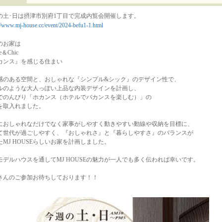
の土･日は摂津市別府1丁目で完成内覧会開催します。
://www.mj-house.cc/event/2024-befu1-1.html
のお家は
le＆Chic
カンス』を感じる住まい
感のある空間と、おしゃれな『シンプル&シック』のデザイン性で、
ルのような大人っぽい上品な内装デザインを計画し、
でのんびり「ホカンス（ホテルでバカンスを楽しむ）」の
を取入れました。
におしゃれなだけでなく家事がしやすく動きやすい動線や収納を目標に、
て世代が過ごしやすく、『おしゃれさ』と『暮らしやすさ』のバランスが
たMJ HOUSEらしいお家を計画しました。
モデルハウスを通してMJ HOUSEの魅力が一人でも多く伝われば幸いです。
さんのご参加お待ちしております！！