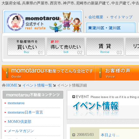
大阪府全域､兵庫県の芦屋市､西宮市､神戸市､尼崎市の新築戸建て､中古戸建て､中古マン
会社概要
サイトマップ
HOME
イベント情報一覧
イベント情報詳細
momotarou
momotarou日本一宣言
MOMO倶楽部
メールマガジン
2008/05/03
本日より…