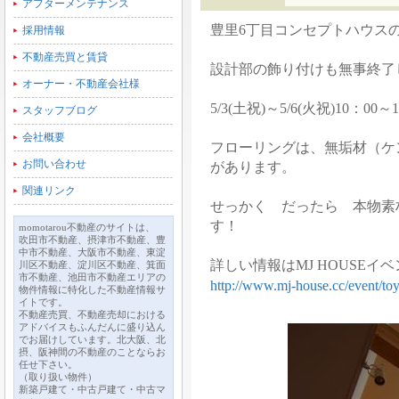
アフターメンテナンス
豊里6丁目コンセプトハウス
採用情報
不動産売買と賃貸
設計部の飾り付けも無事終了
オーナー・不動産会社様
5/3(土祝)～5/6(火祝)10：0
スタッフブログ
会社概要
フローリングは、無垢材（ケ
お問い合わせ
があります。
関連リンク
せっかく だったら 本物素
す！
momotarou不動産のサイトは、
吹田市不動産、摂津市不動産、豊
中市不動産、大阪市不動産、東淀
詳しい情報はMJ HOUSE
川区不動産、淀川区不動産、箕面
市不動産、池田市不動産エリアの
http://www.mj-house.cc/event/to
物件情報に特化した不動産情報サ
イトです。
不動産売買、不動産売却における
アドバイスもふんだんに盛り込ん
でお届けしています。北大阪、北
摂、阪神間の不動産のことならお
任せ下さい。
（取り扱い物件）
新築戸建て・中古戸建て・中古マ