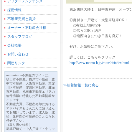
アフターメンテナンス
東淀川区大隈１丁目中古戸建 オープン
採用情報
不動産売買と賃貸
◎庭付き一戸建て・大型車駐車OK！
◎有効土地約49坪
オーナー・不動産会社様
◎広々6DK＋納戸
◎南西向きにつき日当り良好！
スタッフブログ
会社概要
ぜひ、お気軽にご覧下さい。
お問い合わせ
詳しくは、こちらをクリック
http://www.momo-h.jp/chirashi/index.html
関連リンク
momotarou不動産のサイトは、
吹田市不動産、摂津市不動産、豊
中市不動産、大阪市不動産、東淀
≫新着情報一覧に戻る
川区不動産、淀川区不動産、箕面
市不動産、池田市不動産エリアの
物件情報に特化した不動産情報サ
イトです。
不動産売買、不動産売却における
アドバイスもふんだんに盛り込ん
でお届けしています。北大阪、北
摂、阪神間の不動産のことならお
任せ下さい。
（取り扱い物件）
新築戸建て・中古戸建て・中古マ