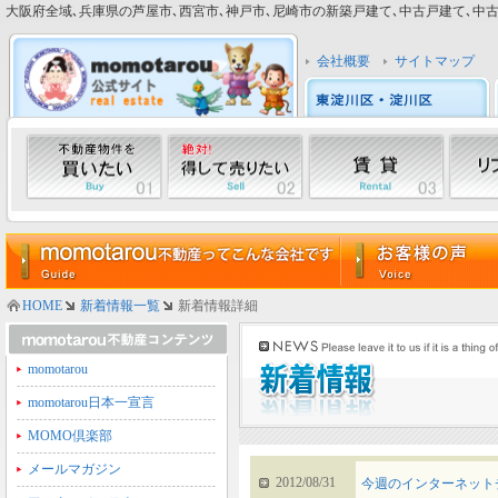
大阪府全域､兵庫県の芦屋市､西宮市､神戸市､尼崎市の新築戸建て､中古戸建て､中古マン
会社概要
サイトマップ
HOME
新着情報一覧
新着情報詳細
momotarou
momotarou日本一宣言
MOMO倶楽部
メールマガジン
2012/08/31
今週のインターネット