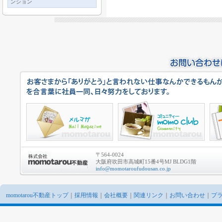
ンション
〒564-0024
大阪府吹田市高城町15番4号MJ BLDG1階
info@momotaroufudousan.co.jp
momotarou不動産トップ
｜
採用情報
｜
会社概要
｜
関連リンク
｜
お問い合わせ
｜
プ