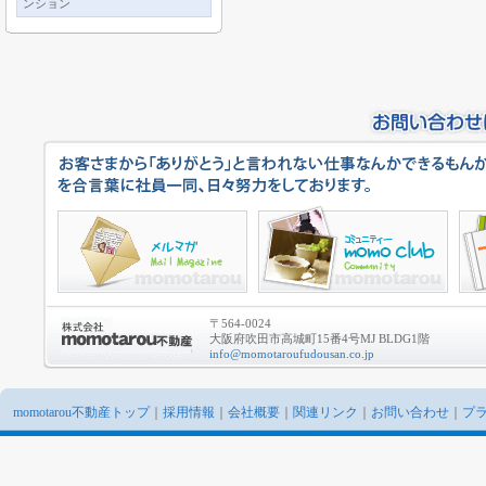
ンション
〒564-0024
大阪府吹田市高城町15番4号MJ BLDG1階
info@momotaroufudousan.co.jp
momotarou不動産トップ
｜
採用情報
｜
会社概要
｜
関連リンク
｜
お問い合わせ
｜
プ