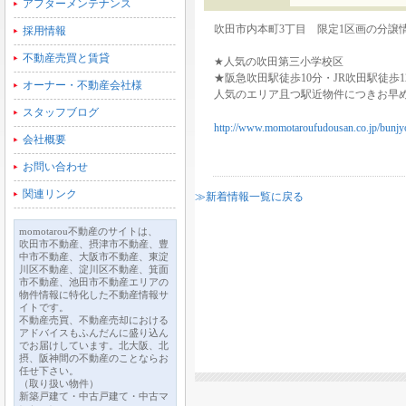
アフターメンテナンス
吹田市内本町3丁目 限定1区画の分譲
採用情報
不動産売買と賃貸
★人気の吹田第三小学校区
★阪急吹田駅徒歩10分・JR吹田駅徒歩1
オーナー・不動産会社様
人気のエリア且つ駅近物件につきお早
スタッフブログ
http://www.momotaroufudousan.co.jp/bunjy
会社概要
お問い合わせ
関連リンク
≫新着情報一覧に戻る
momotarou不動産のサイトは、
吹田市不動産、摂津市不動産、豊
中市不動産、大阪市不動産、東淀
川区不動産、淀川区不動産、箕面
市不動産、池田市不動産エリアの
物件情報に特化した不動産情報サ
イトです。
不動産売買、不動産売却における
アドバイスもふんだんに盛り込ん
でお届けしています。北大阪、北
摂、阪神間の不動産のことならお
任せ下さい。
（取り扱い物件）
新築戸建て・中古戸建て・中古マ