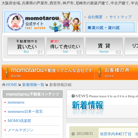
大阪府全域､兵庫県の芦屋市､西宮市､神戸市､尼崎市の新築戸建て､中古戸建て､中古マン
会社概要
サイトマップ
HOME
新着情報一覧
新着情報詳細
momotarou
momotarou日本一宣言
MOMO倶楽部
メールマガジン
2012/08/31
吹田市内本町3丁目 分