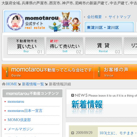
大阪府全域､兵庫県の芦屋市､西宮市､神戸市､尼崎市の新築戸建て､中古戸建て､中古マン
会社概要
サイトマップ
HOME
新着情報一覧
新着情報詳細
momotarou
momotarou日本一宣言
MOMO倶楽部
メールマガジン
2009/09/29
10/3(土)に、モチま