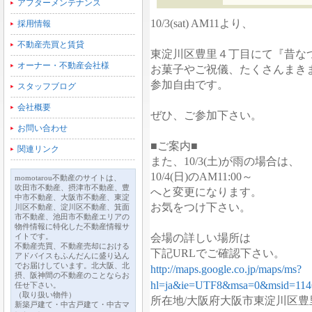
アフターメンテナンス
10/3(sat) AM11より、
採用情報
不動産売買と賃貸
東淀川区豊里４丁目にて『昔な
オーナー・不動産会社様
お菓子やご祝儀、たくさんまきま
参加自由です。
スタッフブログ
会社概要
ぜひ、ご参加下さい。
お問い合わせ
■ご案内■
関連リンク
また、10/3(土)が雨の場合は、
10/4(日)のAM11:00～
momotarou不動産のサイトは、
吹田市不動産、摂津市不動産、豊
へと変更になります。
中市不動産、大阪市不動産、東淀
お気をつけ下さい。
川区不動産、淀川区不動産、箕面
市不動産、池田市不動産エリアの
物件情報に特化した不動産情報サ
イトです。
会場の詳しい場所は
不動産売買、不動産売却における
下記URLでご確認下さい。
アドバイスもふんだんに盛り込ん
でお届けしています。北大阪、北
http://maps.google.co.jp/maps/ms?
摂、阪神間の不動産のことならお
hl=ja&ie=UTF8&msa=0&msid=114
任せ下さい。
（取り扱い物件）
所在地/大阪府大阪市東淀川区豊里
新築戸建て・中古戸建て・中古マ