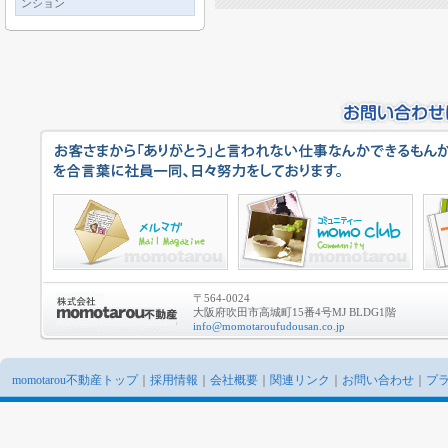
ンション
〒564-0024
大阪府吹田市高城町15番4号MJ BLDG1階
info@momotaroufudousan.co.jp
momotarou不動産トップ
｜
採用情報
｜
会社概要
｜
関連リンク
｜
お問い合わせ
｜
プ