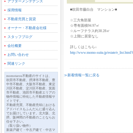
アフターメンテナンス
■吹田市藤白台 マンション■
採用情報
不動産売買と賃貸
☆三方角部屋
☆専有面積94.97㎡
オーナー・不動産会社様
☆ルーフテラス約38.28㎡
☆上階に居室なし
スタッフブログ
会社概要
詳しくはこちら↓
http://www.momo-suita.jp/estate/e_list.ht
お問い合わせ
関連リンク
≫新着情報一覧に戻る
momotarou不動産のサイトは、
吹田市不動産、摂津市不動産、豊
中市不動産、大阪市不動産、東淀
川区不動産、淀川区不動産、箕面
市不動産、池田市不動産エリアの
物件情報に特化した不動産情報サ
イトです。
不動産売買、不動産売却における
アドバイスもふんだんに盛り込ん
でお届けしています。北大阪、北
摂、阪神間の不動産のことならお
任せ下さい。
（取り扱い物件）
新築戸建て・中古戸建て・中古マ