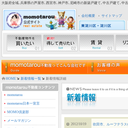
大阪府全域､兵庫県の芦屋市､西宮市､神戸市､尼崎市の新築戸建て､中古戸建て､中古マン
会社概要
サイトマップ
HOME
新着情報一覧
新着情報詳細
momotarou
momotarou日本一宣言
MOMO倶楽部
メールマガジン
2012/10/19
吹田市、ルーフテラス