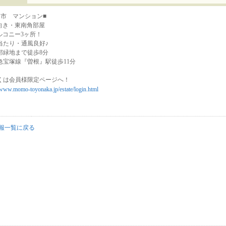
中市 マンション■
向き・東南角部屋
ルコニー3ヶ所！
当たり・通風良好♪
部緑地まで徒歩8分
急宝塚線『曽根』駅徒歩11分
くは会員様限定ページへ！
/www.momo-toyonaka.jp/estate/login.html
報一覧に戻る