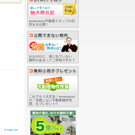
momotarou不動産スタッフの日
常を大公開！
おおやけに、表に出ていない
物件があるってご存知ですか？
これでもう大丈夫！momotarou
の「失敗しない不動産物件売
買」をプレゼント!!