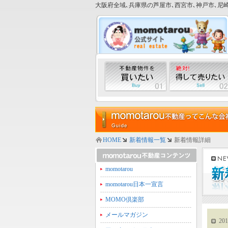
大阪府全域､兵庫県の芦屋市､西宮市､神戸市､尼崎
HOME
新着情報一覧
新着情報詳細
momotarou
momotarou日本一宣言
MOMO倶楽部
メールマガジン
201