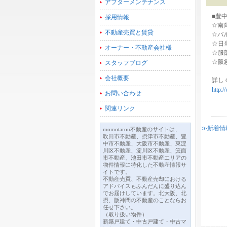
アフターメンテナンス
■豊
採用情報
☆南
不動産売買と賃貸
☆バ
☆日
オーナー・不動産会社様
☆服
☆阪
スタッフブログ
会社概要
詳し
http:/
お問い合わせ
関連リンク
≫新着情
momotarou不動産のサイトは、
吹田市不動産、摂津市不動産、豊
中市不動産、大阪市不動産、東淀
川区不動産、淀川区不動産、箕面
市不動産、池田市不動産エリアの
物件情報に特化した不動産情報サ
イトです。
不動産売買、不動産売却における
アドバイスもふんだんに盛り込ん
でお届けしています。北大阪、北
摂、阪神間の不動産のことならお
任せ下さい。
（取り扱い物件）
新築戸建て・中古戸建て・中古マ