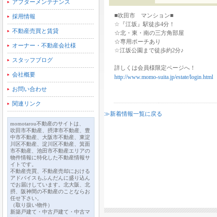
アフターメンテナンス
■吹田市 マンション■
採用情報
☆『江坂』駅徒歩4分！
不動産売買と賃貸
☆北・東・南の三方角部屋
☆専用ポーチあり
オーナー・不動産会社様
☆江坂公園まで徒歩約2分♪
スタッフブログ
詳しくは会員様限定ページへ！
会社概要
http://www.momo-suita.jp/estate/login.html
お問い合わせ
関連リンク
≫新着情報一覧に戻る
momotarou不動産のサイトは、
吹田市不動産、摂津市不動産、豊
中市不動産、大阪市不動産、東淀
川区不動産、淀川区不動産、箕面
市不動産、池田市不動産エリアの
物件情報に特化した不動産情報サ
イトです。
不動産売買、不動産売却における
アドバイスもふんだんに盛り込ん
でお届けしています。北大阪、北
摂、阪神間の不動産のことならお
任せ下さい。
（取り扱い物件）
新築戸建て・中古戸建て・中古マ