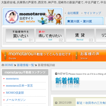
大阪府全域､兵庫県の芦屋市､西宮市､神戸市､尼崎市の新築戸建て､中古戸建て､中古マン
会社概要
サイトマップ
HOME
新着情報一覧
新着情報詳細
momotarou
momotarou日本一宣言
MOMO倶楽部
メールマガジン
2012/11/09
駅近！吹田市の三方角