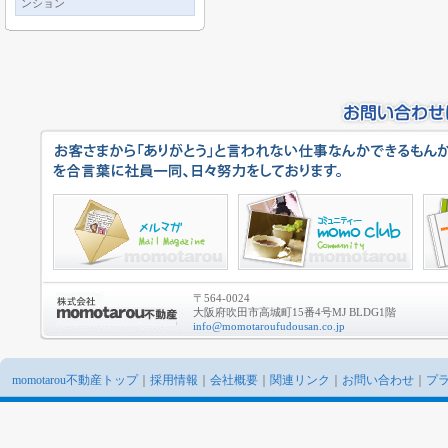
ンション
〒564-0024
大阪府吹田市高城町15番4号MJ BLDG1階
info@momotaroufudousan.co.jp
momotarou不動産トップ
｜
採用情報
｜
会社概要
｜
関連リンク
｜
お問い合わせ
｜
プ