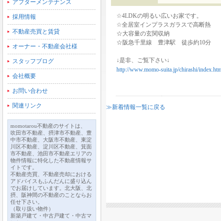
アフターメンテナンス
☆4LDKの明るい広いお家です。
採用情報
☆全居室インプラスガラスで高断熱
不動産売買と賃貸
☆大容量の玄関収納
☆阪急千里線 豊津駅 徒歩約10分
オーナー・不動産会社様
↓是非、ご覧下さい↓
スタッフブログ
http://www.momo-suita.jp/chirashi/index.ht
会社概要
お問い合わせ
関連リンク
≫新着情報一覧に戻る
momotarou不動産のサイトは、
吹田市不動産、摂津市不動産、豊
中市不動産、大阪市不動産、東淀
川区不動産、淀川区不動産、箕面
市不動産、池田市不動産エリアの
物件情報に特化した不動産情報サ
イトです。
不動産売買、不動産売却における
アドバイスもふんだんに盛り込ん
でお届けしています。北大阪、北
摂、阪神間の不動産のことならお
任せ下さい。
（取り扱い物件）
新築戸建て・中古戸建て・中古マ