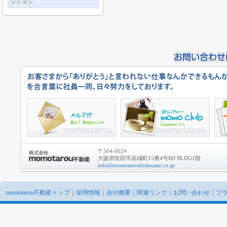
ンション
〒564-0024
大阪府吹田市高城町15番4号MJ BLDG1階
info@momotaroufudousan.co.jp
momotarou不動産トップ
｜
採用情報
｜
会社概要
｜
関連リンク
｜
お問い合わせ
｜
プ