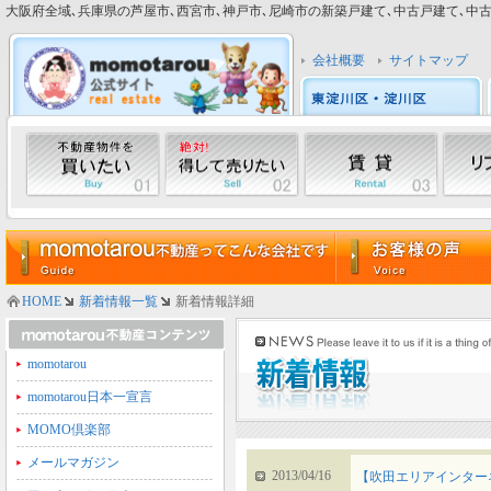
大阪府全域､兵庫県の芦屋市､西宮市､神戸市､尼崎市の新築戸建て､中古戸建て､中古マン
会社概要
サイトマップ
HOME
新着情報一覧
新着情報詳細
momotarou
momotarou日本一宣言
MOMO倶楽部
メールマガジン
2013/04/16
【吹田エリアインター