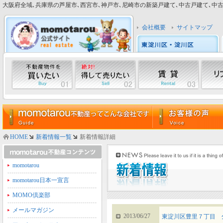
大阪府全域､兵庫県の芦屋市､西宮市､神戸市､尼崎市の新築戸建て､中古戸建て､中古マン
会社概要
サイトマップ
HOME
新着情報一覧
新着情報詳細
momotarou
momotarou日本一宣言
MOMO倶楽部
メールマガジン
2013/06/27
東淀川区豊里７丁目 