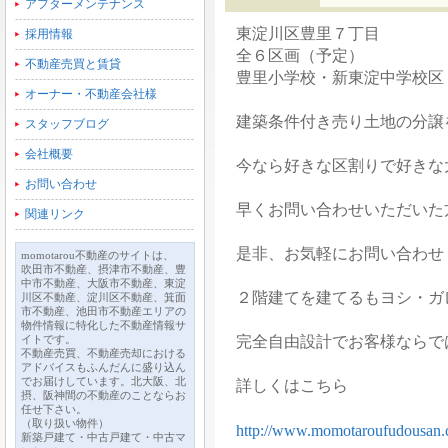
アフターメンテナンス
東淀川区豊里７丁目
採用情報
全６区画（予定）
不動産売買と賃貸
豊里小学校・新東淀中学校区
オーナー・不動産会社様
建築条件付き売り土地の分譲
スタッフブログ
会社概要
今なら好きな区割りで好きな
お問い合わせ
早くお問い合わせいただいた
関連リンク
是非、お気軽にお問い合わせ
momotarou不動産のサイトは、
吹田市不動産、摂津市不動産、豊
中市不動産、大阪市不動産、東淀
２階建てを建てるもヨシ・ガ
川区不動産、淀川区不動産、箕面
市不動産、池田市不動産エリアの
物件情報に特化した不動産情報サ
イトです。
完全自由設計でお客様ならで
不動産売買、不動産売却における
アドバイスもふんだんに盛り込ん
でお届けしています。北大阪、北
詳しくはこちら
摂、阪神間の不動産のことならお
任せ下さい。
（取り扱い物件）
http://www.momotaroufudousan.c
新築戸建て・中古戸建て・中古マ