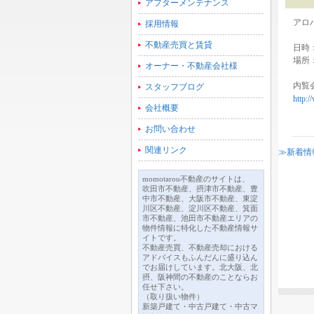
アフターメンテナンス
アロ
採用情報
不動産売買と賃貸
日時：
場所
オーナー・不動産会社様
内覧
スタッフブログ
http:
会社概要
お問い合わせ
関連リンク
≫新着情
momotarou不動産のサイトは、
吹田市不動産、摂津市不動産、豊
中市不動産、大阪市不動産、東淀
川区不動産、淀川区不動産、箕面
市不動産、池田市不動産エリアの
物件情報に特化した不動産情報サ
イトです。
不動産売買、不動産売却における
アドバイスもふんだんに盛り込ん
でお届けしています。北大阪、北
摂、阪神間の不動産のことならお
任せ下さい。
（取り扱い物件）
新築戸建て・中古戸建て・中古マ