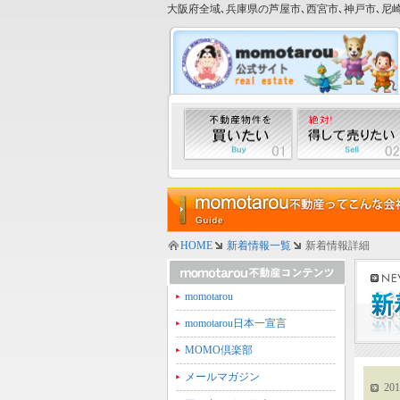
大阪府全域､兵庫県の芦屋市､西宮市､神戸市､尼崎
HOME
新着情報一覧
新着情報詳細
momotarou
momotarou日本一宣言
MOMO倶楽部
メールマガジン
201