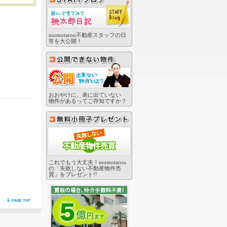
momotarou不動産スタッフの日
常を大公開！
おおやけに、表に出ていない
物件があるってご存知ですか？
これでもう大丈夫！momotarou
の「失敗しない不動産物件売
買」をプレゼント!!