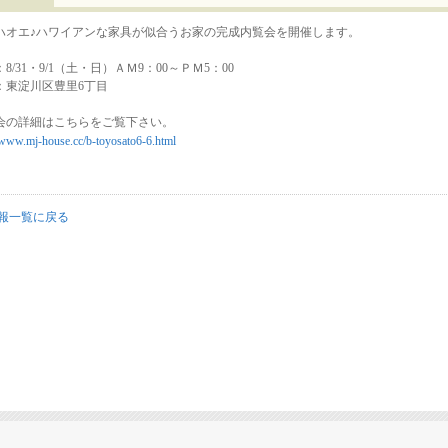
ハオエ♪ハワイアンな家具が似合うお家の完成内覧会を開催します。
8/31・9/1（土・日）ＡＭ9：00～ＰＭ5：00
：東淀川区豊里6丁目
会の詳細はこちらをご覧下さい。
//www.mj-house.cc/b-toyosato6-6.html
報一覧に戻る