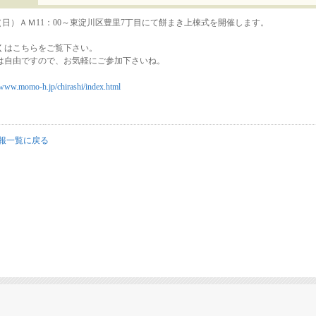
/1（日）ＡＭ11：00～東淀川区豊里7丁目にて餅まき上棟式を開催します。
くはこちらをご覧下さい。
は自由ですので、お気軽にご参加下さいね。
//www.momo-h.jp/chirashi/index.html
報一覧に戻る