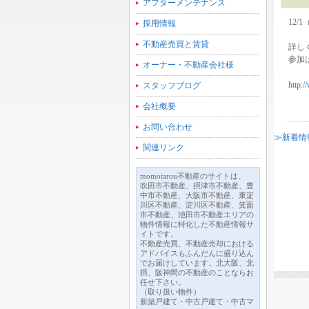
アフターメンテナンス
12
採用情報
不動産売買と賃貸
詳し
参加
オーナー・不動産会社様
http:
スタッフブログ
会社概要
お問い合わせ
≫新着情
関連リンク
momotarou不動産のサイトは、
吹田市不動産、摂津市不動産、豊
中市不動産、大阪市不動産、東淀
川区不動産、淀川区不動産、箕面
市不動産、池田市不動産エリアの
物件情報に特化した不動産情報サ
イトです。
不動産売買、不動産売却における
アドバイスもふんだんに盛り込ん
でお届けしています。北大阪、北
摂、阪神間の不動産のことならお
任せ下さい。
（取り扱い物件）
新築戸建て・中古戸建て・中古マ