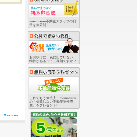
momotarou不動産スタッフの日
常を大公開！
おおやけに、表に出ていない
物件があるってご存知ですか？
これでもう大丈夫！momotarou
の「失敗しない不動産物件売
買」をプレゼント!!