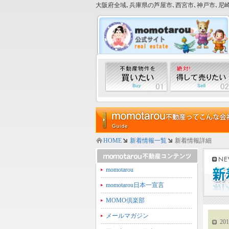
大阪府全域､兵庫県の芦屋市､西宮市､神戸市､尼崎
HOME
新着情報一覧
新着情報詳細
momotarou
momotarou日本一宣言
MOMO倶楽部
メールマガジン
201