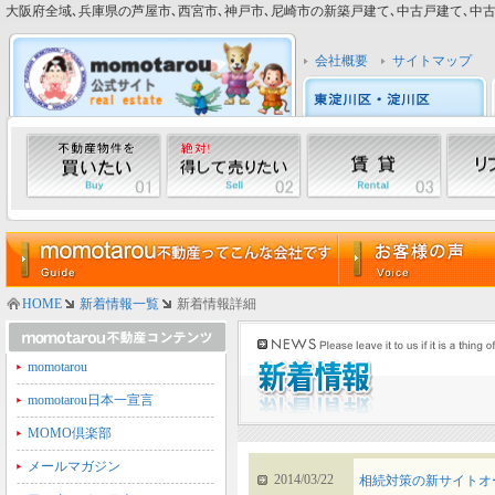
大阪府全域､兵庫県の芦屋市､西宮市､神戸市､尼崎市の新築戸建て､中古戸建て､中古マン
会社概要
サイトマップ
HOME
新着情報一覧
新着情報詳細
momotarou
momotarou日本一宣言
MOMO倶楽部
メールマガジン
2014/03/22
相続対策の新サイトオ