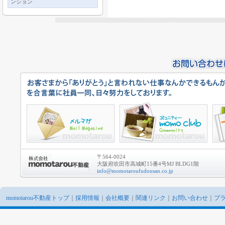
ンション
〒564-0024
大阪府吹田市高城町15番4号MJ BLDG1階
info@momotaroufudousan.co.jp
momotarou不動産トップ
｜
採用情報
｜
会社概要
｜
関連リンク
｜
お問い合わせ
｜
プ