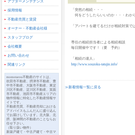
アフターメンテナンス
「突然の相続・・・
採用情報
何をどうしたらいいのか・・・わか
不動産売買と賃貸
「アパートを建てるだけが相続対策で
オーナー・不動産会社様
スタッフブログ
専任の相続担当者による相続相談
会社概要
毎日開催中です！（要 予約）
お問い合わせ
「相続の達人」
http://www.souzoku-tatujin.info/
関連リンク
momotarou不動産のサイトは、
吹田市不動産、摂津市不動産、豊
中市不動産、大阪市不動産、東淀
≫新着情報一覧に戻る
川区不動産、淀川区不動産、箕面
市不動産、池田市不動産エリアの
物件情報に特化した不動産情報サ
イトです。
不動産売買、不動産売却における
アドバイスもふんだんに盛り込ん
でお届けしています。北大阪、北
摂、阪神間の不動産のことならお
任せ下さい。
（取り扱い物件）
新築戸建て・中古戸建て・中古マ