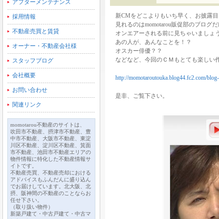
アフターメンテナンス
新CMをどこよりもいち早く、お披露目
採用情報
見れるのはmomotarou販促部のブログ
不動産売買と賃貸
オンエアーされる前に見ちゃいましょう
あの人が、あんなことを！？
オーナー・不動産会社様
オスカー俳優？？
などなど、今回のＣＭもとても楽しい
スタッフブログ
会社概要
http://momotaroutouka.blog44.fc2.com/blog-
お問い合わせ
是非、ご覧下さい。
関連リンク
momotarou不動産のサイトは、
吹田市不動産、摂津市不動産、豊
中市不動産、大阪市不動産、東淀
川区不動産、淀川区不動産、箕面
市不動産、池田市不動産エリアの
物件情報に特化した不動産情報サ
イトです。
不動産売買、不動産売却における
アドバイスもふんだんに盛り込ん
でお届けしています。北大阪、北
摂、阪神間の不動産のことならお
任せ下さい。
（取り扱い物件）
新築戸建て・中古戸建て・中古マ