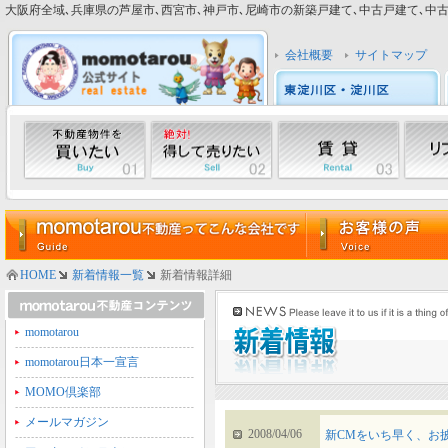
大阪府全域､兵庫県の芦屋市､西宮市､神戸市､尼崎市の新築戸建て､中古戸建て､中古マン
会社概要
サイトマップ
HOME
新着情報一覧
新着情報詳細
momotarou
momotarou日本一宣言
MOMO倶楽部
メールマガジン
2008/04/06
新CMをいち早く、お