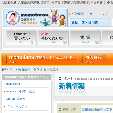
大阪府全域､兵庫県の芦屋市､西宮市､神戸市､尼崎市の新築戸建て､中古戸建て､中古マン
会社概要
サイトマップ
HOME
新着情報一覧
新着情報詳細
momotarou
momotarou日本一宣言
MOMO倶楽部
メールマガジン
2015/12/04
吹田市吹東町価格変更