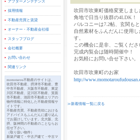
アフターメンテナンス
吹田市吹東町価格変更しまし
採用情報
角地で日当り抜群の4LDK！
不動産売買と賃貸
バルコニーは7.2帖、玄関
オーナー・不動産会社様
自然素材をふんだんに使用し
す。
スタッフブログ
この機会に是非、ご覧くださ
会社概要
完成内覧会は随時開催中！
お問い合わせ
お気軽にお問い合せ下さい。
関連リンク
吹田市吹東町のお家
http://www.momotaroufudousan.c
momotarou不動産のサイトは、
吹田市不動産、摂津市不動産、豊
中市不動産、大阪市不動産、東淀
川区不動産、淀川区不動産、箕面
市不動産、池田市不動産エリアの
物件情報に特化した不動産情報サ
≫新着情報一覧に戻る
イトです。
不動産売買、不動産売却における
アドバイスもふんだんに盛り込ん
でお届けしています。北大阪、北
摂、阪神間の不動産のことならお
任せ下さい。
（取り扱い物件）
新築戸建て・中古戸建て・中古マ