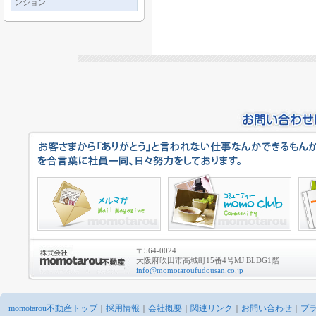
ンション
〒564-0024
大阪府吹田市高城町15番4号MJ BLDG1階
info@momotaroufudousan.co.jp
momotarou不動産トップ
｜
採用情報
｜
会社概要
｜
関連リンク
｜
お問い合わせ
｜
プ