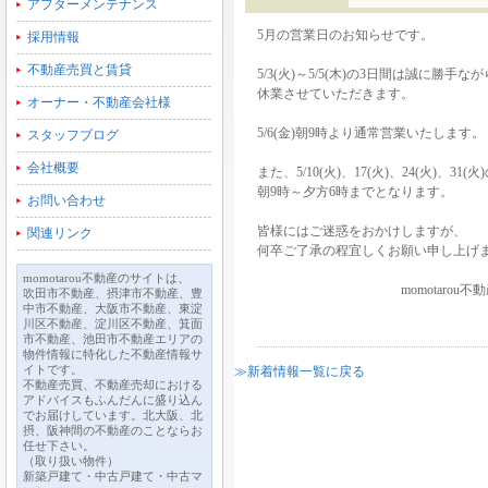
アフターメンテナンス
5月の営業日のお知らせです。
採用情報
不動産売買と賃貸
5/3(火)～5/5(木)の3日間は誠に勝手なが
休業させていただきます。
オーナー・不動産会社様
5/6(金)朝9時より通常営業いたします。
スタッフブログ
会社概要
また、5/10(火)、17(火)、24(火)、31
朝9時～夕方6時までとなります。
お問い合わせ
皆様にはご迷惑をおかけしますが、
関連リンク
何卒ご了承の程宜しくお願い申し上げ
momotarou不動産のサイトは、
momotarou不動産
吹田市不動産、摂津市不動産、豊
中市不動産、大阪市不動産、東淀
川区不動産、淀川区不動産、箕面
市不動産、池田市不動産エリアの
物件情報に特化した不動産情報サ
イトです。
≫新着情報一覧に戻る
不動産売買、不動産売却における
アドバイスもふんだんに盛り込ん
でお届けしています。北大阪、北
摂、阪神間の不動産のことならお
任せ下さい。
（取り扱い物件）
新築戸建て・中古戸建て・中古マ