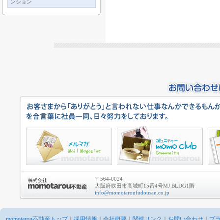
ンション
〒564-0024
大阪府吹田市高城町15番4号MJ BLDG1階
info@momotaroufudousan.co.jp
momotarou不動産トップ
｜
採用情報
｜
会社概要
｜
関連リンク
｜
お問い合わせ
｜
プ