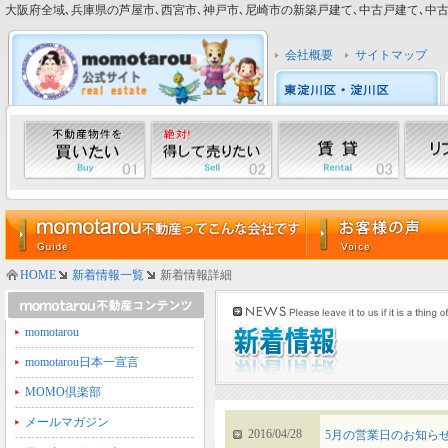
大阪府全域､兵庫県の芦屋市､西宮市､神戸市､尼崎市の新築戸建て､中古戸建て､中古マン
会社概要
サイトマップ
HOME
新着情報一覧
新着情報詳細
momotarou
momotarou日本一宣言
MOMO倶楽部
メールマガジン
2016/04/28
5月の営業日のお知ら