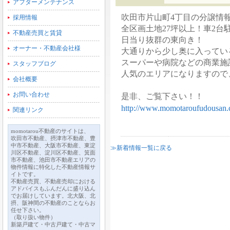
アフターメンテナンス
吹田市片山町4丁目の分譲情報
採用情報
全区画土地27坪以上！車2台
不動産売買と賃貸
日当り抜群の東向き！
オーナー・不動産会社様
大通りから少し奥に入ってい
スーパーや病院などの商業施
スタッフブログ
人気のエリアになりますので
会社概要
お問い合わせ
是非、ご覧下さい！！
http://www.momotaroufudousan.
関連リンク
momotarou不動産のサイトは、
吹田市不動産、摂津市不動産、豊
中市不動産、大阪市不動産、東淀
≫新着情報一覧に戻る
川区不動産、淀川区不動産、箕面
市不動産、池田市不動産エリアの
物件情報に特化した不動産情報サ
イトです。
不動産売買、不動産売却における
アドバイスもふんだんに盛り込ん
でお届けしています。北大阪、北
摂、阪神間の不動産のことならお
任せ下さい。
（取り扱い物件）
新築戸建て・中古戸建て・中古マ