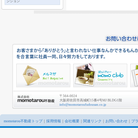
ンション
〒564-0024
大阪府吹田市高城町15番4号MJ BLDG1階
info@momotaroufudousan.co.jp
momotarou不動産トップ
｜
採用情報
｜
会社概要
｜
関連リンク
｜
お問い合わせ
｜
プ