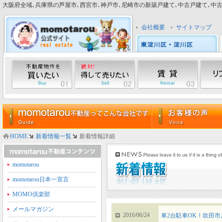
大阪府全域､兵庫県の芦屋市､西宮市､神戸市､尼崎市の新築戸建て､中古戸建て､中古マン
会社概要
サイトマップ
HOME
新着情報一覧
新着情報詳細
momotarou
momotarou日本一宣言
MOMO倶楽部
メールマガジン
2016/06/24
車2台駐車OK！吹田市