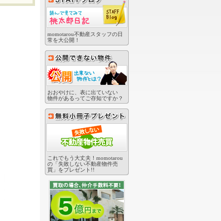
momotarou不動産スタッフの日
常を大公開！
おおやけに、表に出ていない
物件があるってご存知ですか？
これでもう大丈夫！momotarou
の「失敗しない不動産物件売
買」をプレゼント!!