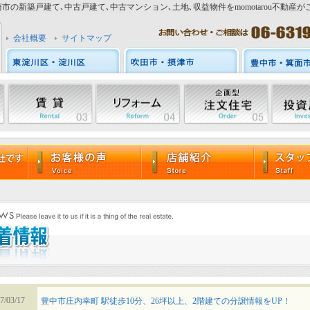
市の新築戸建て､中古戸建て､中古マンション､土地､収益物件をmomotarou不動産が
会社概要
サイトマップ
7/03/17
豊中市庄内幸町 駅徒歩10分、26坪以上、2階建ての分譲情報をUP！