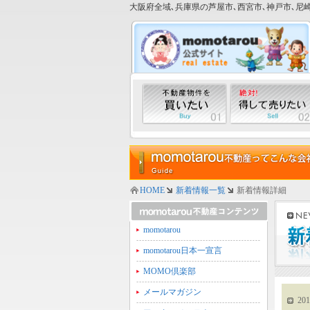
大阪府全域､兵庫県の芦屋市､西宮市､神戸市､尼崎
HOME
新着情報一覧
新着情報詳細
momotarou
momotarou日本一宣言
MOMO倶楽部
メールマガジン
201