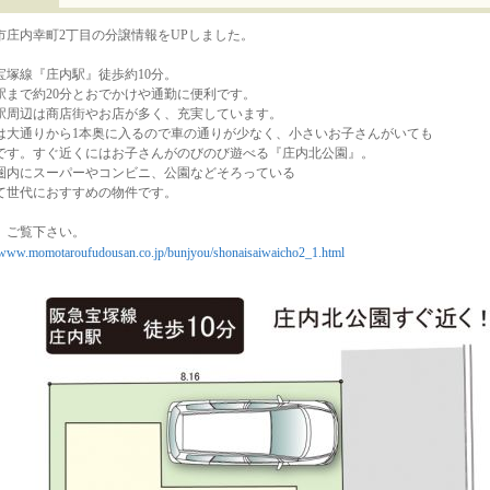
市庄内幸町2丁目の分譲情報をUPしました。
宝塚線『庄内駅』徒歩約10分。
駅まで約20分とおでかけや通勤に便利です。
駅周辺は商店街やお店が多く、充実しています。
は大通りから1本奥に入るので車の通りが少なく、小さいお子さんがいても
です。すぐ近くにはお子さんがのびのび遊べる『庄内北公園』。
圏内にスーパーやコンビニ、公園などそろっている
て世代におすすめの物件です。
、ご覧下さい。
//www.momotaroufudousan.co.jp/bunjyou/shonaisaiwaicho2_1.html