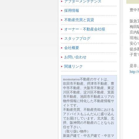
アフターメンテナンス
豊中
採用情報
不動産売買と賃貸
阪急
梅田
オーナー・不動産会社様
庄内
現地
スタッフブログ
安心
会社概要
徒歩
子育
お問い合わせ
是非
関連リンク
http:
momotarou不動産のサイトは、
吹田市不動産、摂津市不動産、豊
中市不動産、大阪市不動産、東淀
川区不動産、淀川区不動産、箕面
市不動産、池田市不動産エリアの
物件情報に特化した不動産情報サ
イトです。
不動産売買、不動産売却における
アドバイスもふんだんに盛り込ん
でお届けしています。北大阪、北
摂、阪神間の不動産のことならお
任せ下さい。
（取り扱い物件）
新築戸建て・中古戸建て・中古マ