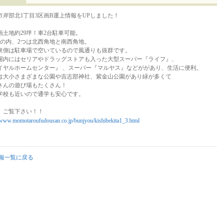
市岸部北1丁目3区画B運上情報をUPしました！
画土地約29坪！車2台駐車可能。
画の内、2つは北西角地と南西角地。
東側は駐車場で空いているので風通りも抜群です。
圏内にはセリアやドラッグストアも入った大型スーパー『ライフ』、
イヤルホームセンター』 、スーパー『マルヤス』などががあり、生活に便利。
は大小さまざまな公園や吉志部神社、紫金山公園があり緑が多くて
さんの遊び場もたくさん！
学校も近いので通学も安心です。
、ご覧下さい！！
//www.momotaroufudousan.co.jp/bunjyou/kishibekita1_3.html
報一覧に戻る