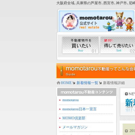
大阪府全域､兵庫県の芦屋市､西宮市､神戸市､尼崎
HOME
新着情報一覧
新着情報詳細
momotarou
momotarou日本一宣言
MOMO倶楽部
メールマガジン
201