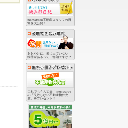
momotarou不動産スタッフの日
常を大公開！
おおやけに、表に出ていない
物件があるってご存知ですか？
これでもう大丈夫！momotarou
の「失敗しない不動産物件売
買」をプレゼント!!