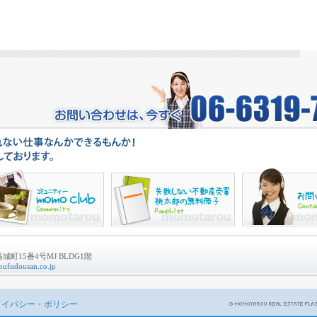
町15番4号MJ BLDG1階
ufudousan.co.jp
ライバシー・ポリシー