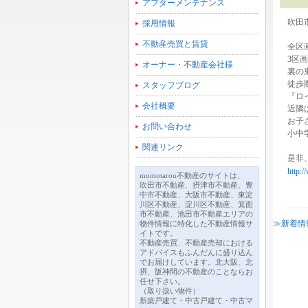
アフターメンテナンス
吹田
採用情報
不動産売買と賃貸
全区
3区
オーナー・不動産会社様
裏の
徒歩
スタッフブログ
『ロ
会社概要
近隣
お子
お問い合わせ
小中
関連リンク
是非
http:
momotarou不動産のサイトは、
吹田市不動産、摂津市不動産、豊
中市不動産、大阪市不動産、東淀
川区不動産、淀川区不動産、箕面
市不動産、池田市不動産エリアの
≫新着情
物件情報に特化した不動産情報サ
イトです。
不動産売買、不動産売却における
アドバイスもふんだんに盛り込ん
でお届けしています。北大阪、北
摂、阪神間の不動産のことならお
任せ下さい。
（取り扱い物件）
新築戸建て・中古戸建て・中古マ