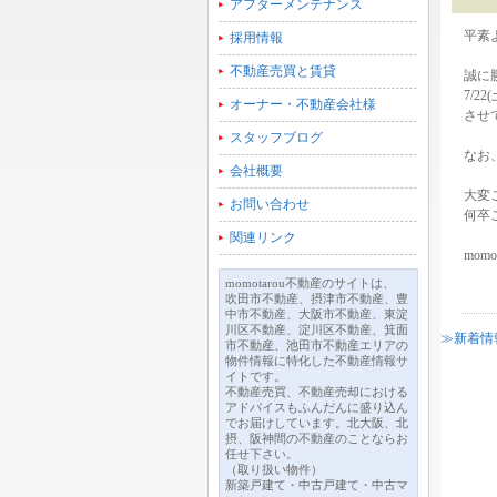
アフターメンテナンス
平素
採用情報
不動産売買と賃貸
誠に
7/2
オーナー・不動産会社様
させ
スタッフブログ
なお
会社概要
大変
お問い合わせ
何卒
関連リンク
mom
momotarou不動産のサイトは、
吹田市不動産、摂津市不動産、豊
中市不動産、大阪市不動産、東淀
川区不動産、淀川区不動産、箕面
≫新着情
市不動産、池田市不動産エリアの
物件情報に特化した不動産情報サ
イトです。
不動産売買、不動産売却における
アドバイスもふんだんに盛り込ん
でお届けしています。北大阪、北
摂、阪神間の不動産のことならお
任せ下さい。
（取り扱い物件）
新築戸建て・中古戸建て・中古マ