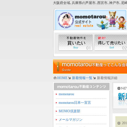
大阪府全域､兵庫県の芦屋市､西宮市､神戸市､尼崎
HOME
新着情報一覧
新着情報詳細
momotarou
momotarou日本一宣言
MOMO倶楽部
メールマガジン
201