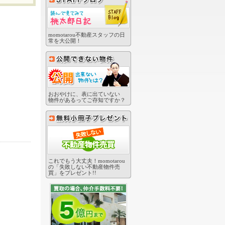
momotarou不動産スタッフの日
常を大公開！
おおやけに、表に出ていない
物件があるってご存知ですか？
これでもう大丈夫！momotarou
の「失敗しない不動産物件売
買」をプレゼント!!