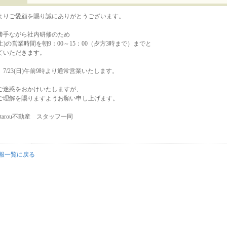
よりご愛顧を賜り誠にありがとうございます。
勝手ながら社内研修のため
2(土)の営業時間を朝9：00～15：00（夕方3時まで）までと
ていただきます。
、7/23(日)午前9時より通常営業いたします。
ご迷惑をおかけいたしますが、
ご理解を賜りますようお願い申し上げます。
otarou不動産 スタッフ一同
報一覧に戻る