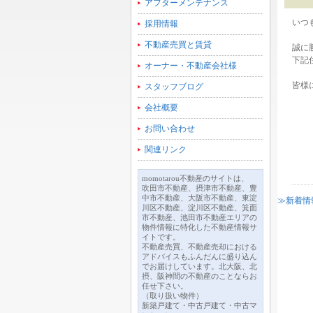
アフターメンテナンス
いつ
採用情報
不動産売買と賃貸
誠に
下記
オーナー・不動産会社様
皆様
スタッフブログ
会社概要
新住
お問い合わせ
TE
FA
関連リンク
momotarou不動産のサイトは、
吹田市不動産、摂津市不動産、豊
中市不動産、大阪市不動産、東淀
≫新着情
川区不動産、淀川区不動産、箕面
市不動産、池田市不動産エリアの
物件情報に特化した不動産情報サ
イトです。
不動産売買、不動産売却における
アドバイスもふんだんに盛り込ん
でお届けしています。北大阪、北
摂、阪神間の不動産のことならお
任せ下さい。
（取り扱い物件）
新築戸建て・中古戸建て・中古マ