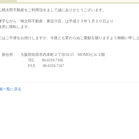
も桃太郎不動産をご利用頂きまして誠にありがとうございます。
勝手ながら「桃太郎不動産 東淀川店」は平成２３年１月２０日より
住所に移転します。
にはご不便をお掛けしますが、今後とも変わらぬご愛顧を賜りますよう御願い申し
所 大阪府吹田市内本町２丁目16-15 MOMOビル３階
L 06-6319-7166
X 06-6319-7167
報一覧に戻る