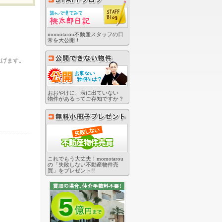
momotarou不動産スタッフの日
常を大公開！
上げます。
おおやけに、表に出ていない
物件があるってご存知ですか？
これでもう大丈夫！momotarou
の「失敗しない不動産物件売
買」をプレゼント!!