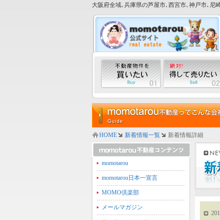
大阪府全域､兵庫県の芦屋市､西宮市､神戸市､尼崎
HOME
新着情報一覧
新着情報詳細
momotarou
momotarou日本一宣言
MOMO倶楽部
メールマガジン
201