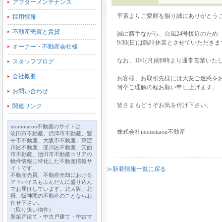
アフターメンテナンス
平素よりご愛顧を賜り誠にありがとう
採用情報
不動産売買と賃貸
誠に勝手ながら、台風24号接近のため
9/30(日)は臨時休業とさせていただき
オーナー・不動産会社様
なお、10/1(月)朝9時より通常営業いた
スタッフブログ
会社概要
お客様、お取引先様には大変ご迷惑を
何卒ご理解の程お願い申し上げます。
お問い合わせ
皆さまもどうぞお気を付け下さい。
関連リンク
momotarou不動産のサイトは、
株式会社momotarou不動産
吹田市不動産、摂津市不動産、豊
中市不動産、大阪市不動産、東淀
川区不動産、淀川区不動産、箕面
市不動産、池田市不動産エリアの
物件情報に特化した不動産情報サ
イトです。
≫新着情報一覧に戻る
不動産売買、不動産売却における
アドバイスもふんだんに盛り込ん
でお届けしています。北大阪、北
摂、阪神間の不動産のことならお
任せ下さい。
（取り扱い物件）
新築戸建て・中古戸建て・中古マ