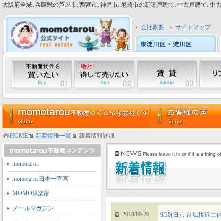
大阪府全域､兵庫県の芦屋市､西宮市､神戸市､尼崎市の新築戸建て､中古戸建て､中古マン
会社概要
サイトマップ
HOME
新着情報一覧
新着情報詳細
momotarou
momotarou日本一宣言
MOMO倶楽部
メールマガジン
2018/09/29
9/30(日)：台風接近