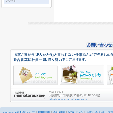
ンション
〒564-0024
大阪府吹田市高城町15番4号MJ BLDG1階
info@momotaroufudousan.co.jp
momotarou不動産トップ
｜
採用情報
｜
会社概要
｜
関連リンク
｜
お問い合わせ
｜
プ