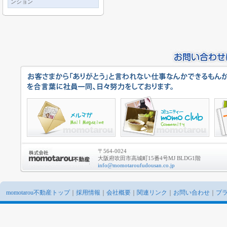
ンション
〒564-0024
大阪府吹田市高城町15番4号MJ BLDG1階
info@momotaroufudousan.co.jp
momotarou不動産トップ
｜
採用情報
｜
会社概要
｜
関連リンク
｜
お問い合わせ
｜
プ