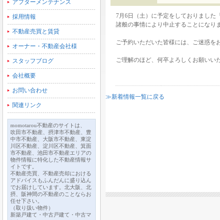
アフターメンテナンス
7月6日（土）に予定をしておりました
採用情報
諸般の事情により中止することになり
不動産売買と賃貸
ご予約いただいた皆様には、ご迷惑を
オーナー・不動産会社様
ご理解のほど、何卒よろしくお願いい
スタッフブログ
会社概要
お問い合わせ
≫新着情報一覧に戻る
関連リンク
momotarou不動産のサイトは、
吹田市不動産、摂津市不動産、豊
中市不動産、大阪市不動産、東淀
川区不動産、淀川区不動産、箕面
市不動産、池田市不動産エリアの
物件情報に特化した不動産情報サ
イトです。
不動産売買、不動産売却における
アドバイスもふんだんに盛り込ん
でお届けしています。北大阪、北
摂、阪神間の不動産のことならお
任せ下さい。
（取り扱い物件）
新築戸建て・中古戸建て・中古マ