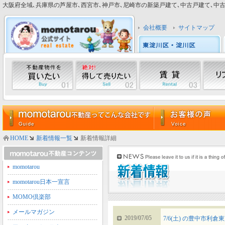
大阪府全域､兵庫県の芦屋市､西宮市､神戸市､尼崎市の新築戸建て､中古戸建て､中古マン
会社概要
サイトマップ
HOME
新着情報一覧
新着情報詳細
momotarou
momotarou日本一宣言
MOMO倶楽部
メールマガジン
2019/07/05
7/6(土) の豊中市利