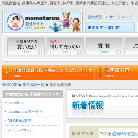
大阪府全域､兵庫県の芦屋市､西宮市､神戸市､尼崎市の新築戸建て､中古戸建て､中古マン
会社概要
サイトマップ
HOME
新着情報一覧
新着情報詳細
momotarou
momotarou日本一宣言
MOMO倶楽部
メールマガジン
2019/07/19
7/27(土)営業時間変