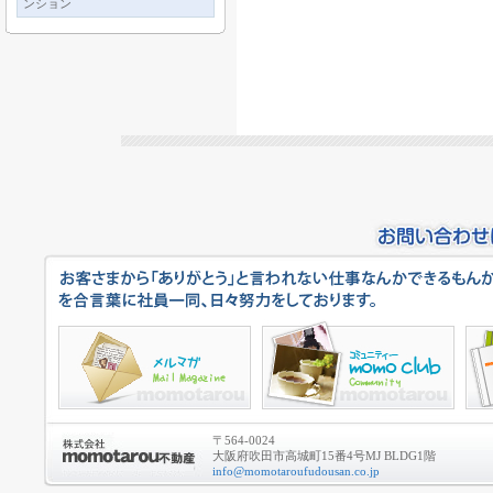
ンション
〒564-0024
大阪府吹田市高城町15番4号MJ BLDG1階
info@momotaroufudousan.co.jp