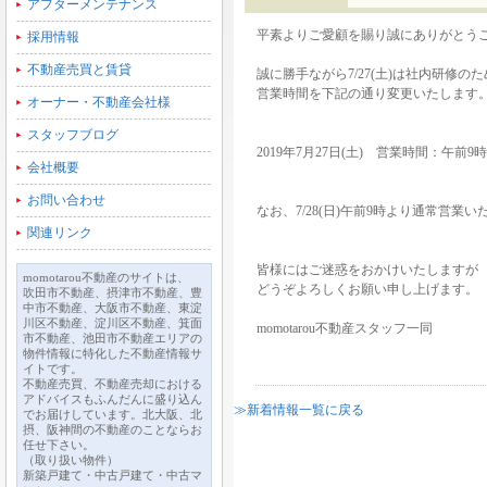
アフターメンテナンス
平素よりご愛顧を賜り誠にありがとう
採用情報
不動産売買と賃貸
誠に勝手ながら7/27(土)は社内研修のた
営業時間を下記の通り変更いたします
オーナー・不動産会社様
スタッフブログ
2019年7月27日(土) 営業時間：午前
会社概要
お問い合わせ
なお、7/28(日)午前9時より通常営業
関連リンク
皆様にはご迷惑をおかけいたしますが
momotarou不動産のサイトは、
どうぞよろしくお願い申し上げます。
吹田市不動産、摂津市不動産、豊
中市不動産、大阪市不動産、東淀
川区不動産、淀川区不動産、箕面
momotarou不動産スタッフ一同
市不動産、池田市不動産エリアの
物件情報に特化した不動産情報サ
イトです。
不動産売買、不動産売却における
アドバイスもふんだんに盛り込ん
≫新着情報一覧に戻る
でお届けしています。北大阪、北
摂、阪神間の不動産のことならお
任せ下さい。
（取り扱い物件）
新築戸建て・中古戸建て・中古マ