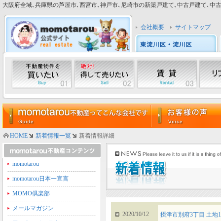
大阪府全域､兵庫県の芦屋市､西宮市､神戸市､尼崎市の新築戸建て､中古戸建て､中古マン
会社概要
サイトマップ
HOME
新着情報一覧
新着情報詳細
momotarou
momotarou日本一宣言
MOMO倶楽部
メールマガジン
2020/10/12
摂津市別府3丁目 土地