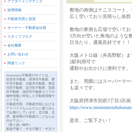
アフターメンテナンス
敷地の南側はテニスコート、
採用情報
広く空いており見晴らし抜群
不動産売買と賃貸
オーナー・不動産会社様
敷地の東側も広場で空いてお
3方向が空いた角地のような
スタッフブログ
日当たり、通風良好です！！
会社概要
お問い合わせ
大阪メトロ線（井高野駅）まで
2駅利用可で
関連リンク
通勤やお出かけに便利です。
momotarou不動産のサイトは、
吹田市不動産、摂津市不動産、豊
また、周囲にはスーパーマー
中市不動産、大阪市不動産、東淀
も楽々です。
川区不動産、淀川区不動産、箕面
市不動産、池田市不動産エリアの
物件情報に特化した不動産情報サ
イトです。
大阪府摂津市別府3丁目1区画 P
不動産売買、不動産売却における
https://www.momotaroufudousan.
アドバイスもふんだんに盛り込ん
でお届けしています。北大阪、北
摂、阪神間の不動産のことならお
是非、ご覧下さい！
任せ下さい。
（取り扱い物件）
新築戸建て・中古戸建て・中古マ