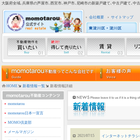
大阪府全域､兵庫県の芦屋市､西宮市､神戸市､尼崎市の新築戸建て､中古戸建て､中古マン
会社概要
サイトマップ
HOME
新着情報一覧
新着情報詳細
momotarou
momotarou日本一宣言
MOMO倶楽部
メールマガジン
2021/07/15
インターネットチラシ