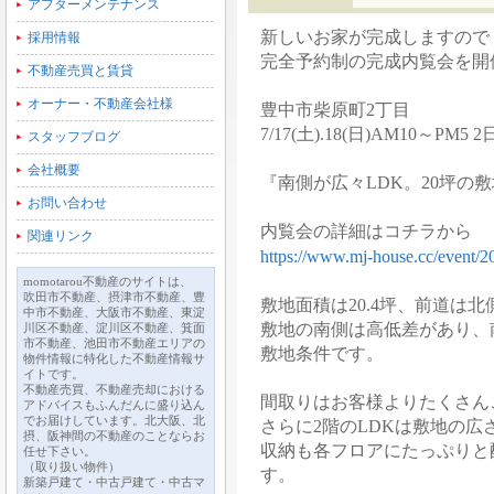
アフターメンテナンス
新しいお家が完成しますので
採用情報
完全予約制の完成内覧会を開
不動産売買と賃貸
オーナー・不動産会社様
豊中市柴原町2丁目
7/17(土).18(日)AM10～PM5
スタッフブログ
会社概要
『南側が広々LDK。20坪の
お問い合わせ
内覧会の詳細はコチラから
関連リンク
https://www.mj-house.cc/event/2
momotarou不動産のサイトは、
吹田市不動産、摂津市不動産、豊
敷地面積は20.4坪、前道は北
中市不動産、大阪市不動産、東淀
敷地の南側は高低差があり、
川区不動産、淀川区不動産、箕面
市不動産、池田市不動産エリアの
敷地条件です。
物件情報に特化した不動産情報サ
イトです。
不動産売買、不動産売却における
間取りはお客様よりたくさん
アドバイスもふんだんに盛り込ん
でお届けしています。北大阪、北
さらに2階のLDKは敷地の広
摂、阪神間の不動産のことならお
収納も各フロアにたっぷりと
任せ下さい。
（取り扱い物件）
す。
新築戸建て・中古戸建て・中古マ