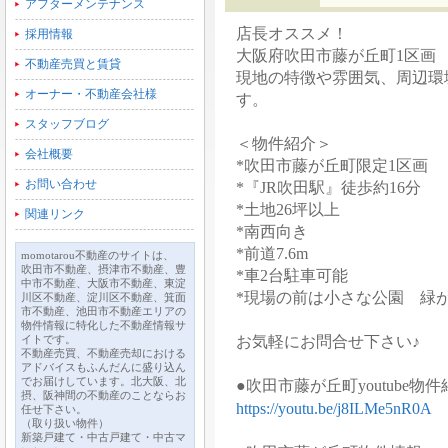
アフターメンテナンス
店長オススメ！
採用情報
大阪府吹田市藤が丘町1区画 
不動産売買と賃貸
現地の特徴や雰囲気、周辺環
オーナー・不動産会社様
す。
スタッフブログ
＜物件紹介＞
会社概要
*吹田市藤が丘町限定1区画
お問い合わせ
*『JR吹田駅』徒歩約16分
*土地26坪以上
関連リンク
*南西向き
*前道7.6m
momotarou不動産のサイトは、
吹田市不動産、摂津市不動産、豊
*車2台駐車可能
中市不動産、大阪市不動産、東淀
*現場の前は小さな公園 緑
川区不動産、淀川区不動産、箕面
市不動産、池田市不動産エリアの
物件情報に特化した不動産情報サ
イトです。
お気軽にお問合せ下さい♪
不動産売買、不動産売却における
アドバイスもふんだんに盛り込ん
でお届けしています。北大阪、北
●吹田市藤が丘町youtube物
摂、阪神間の不動産のことならお
https://youtu.be/j8ILMe5nR0A
任せ下さい。
（取り扱い物件）
新築戸建て・中古戸建て・中古マ