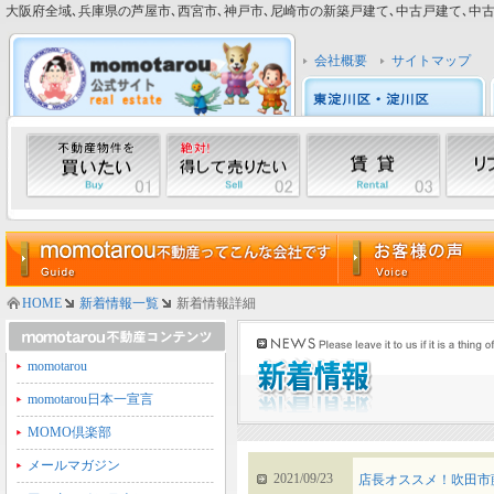
大阪府全域､兵庫県の芦屋市､西宮市､神戸市､尼崎市の新築戸建て､中古戸建て､中古マン
会社概要
サイトマップ
HOME
新着情報一覧
新着情報詳細
momotarou
momotarou日本一宣言
MOMO倶楽部
メールマガジン
2021/09/23
店長オススメ！吹田市藤