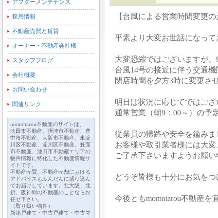
アフターメンテナンス
【台風による営業時間変更の
採用情報
不動産売買と賃貸
平素より大変お世話になって
オーナー・不動産会社様
大変恐縮ではございますが、9
スタッフブログ
台風14号の接近に伴う交通
会社概要
閉店時間を夕方3時に変更さ
お問い合わせ
明日は状況に応じてではござ
関連リンク
通常営業（朝9：00～）の予
momotarou不動産のサイトは、
吹田市不動産、摂津市不動産、豊
従業員の帰路や安全を鑑みま
中市不動産、大阪市不動産、東淀
お客様や取引業者様には大変
川区不動産、淀川区不動産、箕面
市不動産、池田市不動産エリアの
ご了承下さいますようお願い
物件情報に特化した不動産情報サ
イトです。
不動産売買、不動産売却における
どうぞ皆様も十分にお気をつ
アドバイスもふんだんに盛り込ん
でお届けしています。北大阪、北
摂、阪神間の不動産のことならお
今後ともmomotarou不動
任せ下さい。
（取り扱い物件）
新築戸建て・中古戸建て・中古マ