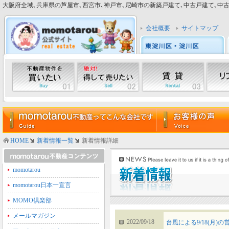
大阪府全域､兵庫県の芦屋市､西宮市､神戸市､尼崎市の新築戸建て､中古戸建て､中古マン
会社概要
サイトマップ
HOME
新着情報一覧
新着情報詳細
momotarou
momotarou日本一宣言
MOMO倶楽部
メールマガジン
2022/09/18
台風による9/18(月)