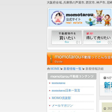
大阪府全域､兵庫県の芦屋市､西宮市､神戸市､尼崎
HOME
新着情報一覧
新着情報詳細
momotarou
momotarou日本一宣言
MOMO倶楽部
メールマガジン
202