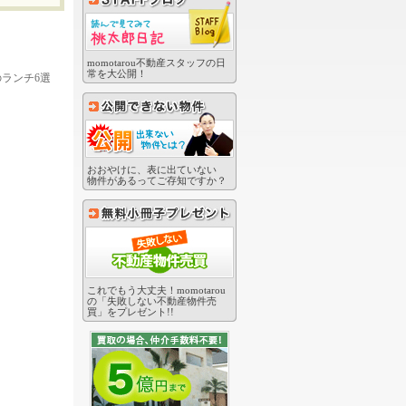
momotarou不動産スタッフの日
常を大公開！
ランチ6選
おおやけに、表に出ていない
物件があるってご存知ですか？
これでもう大丈夫！momotarou
の「失敗しない不動産物件売
買」をプレゼント!!