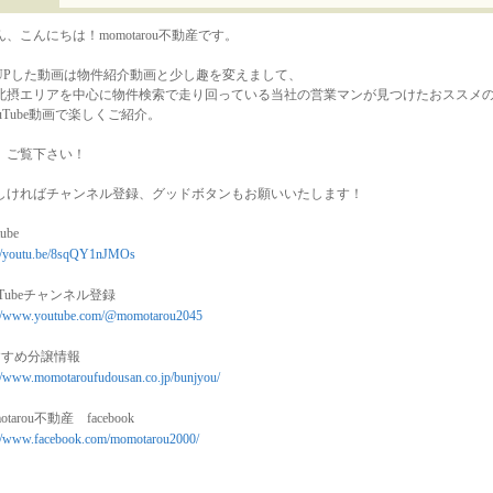
、こんにちは！momotarou不動産です。
UPした動画は物件紹介動画と少し趣を変えまして、
北摂エリアを中心に物件検索で走り回っている当社の営業マンが見つけたおススメの
uTube動画で楽しくご紹介。
、ご覧下さい！
しければチャンネル登録、グッドボタンもお願いいたします！
ube
://youtu.be/8sqQY1nJMOs
uTubeチャンネル登録
://www.youtube.com/@momotarou2045
すすめ分譲情報
://www.momotaroufudousan.co.jp/bunjyou/
otarou不動産 facebook
://www.facebook.com/momotarou2000/