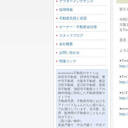
アフターメンテナンス
皆さん
採用情報
不動産売買と賃貸
今回
大阪
オーナー・不動産会社様
をYo
スタッフブログ
是非
会社概要
よろ
お問い合わせ
●Yout
関連リンク
https
momotarou不動産のサイトは、
●Yo
吹田市不動産、摂津市不動産、豊
中市不動産、大阪市不動産、東淀
https
川区不動産、淀川区不動産、箕面
市不動産、池田市不動産エリアの
●お
物件情報に特化した不動産情報サ
イトです。
https
不動産売買、不動産売却における
アドバイスもふんだんに盛り込ん
●mom
でお届けしています。北大阪、北
摂、阪神間の不動産のことならお
https
任せ下さい。
（取り扱い物件）
新築戸建て・中古戸建て・中古マ