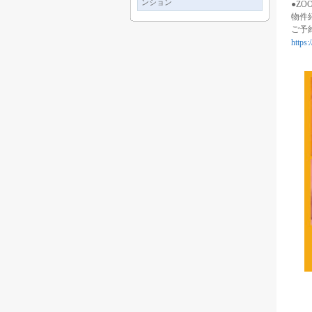
ンション
●Z
物件
ご予
https