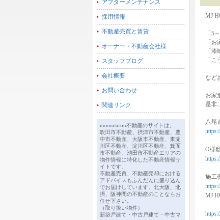
アフターメンテナンス
MJ
採用情報
不動産売買と賃貸
「5
「お
オーナー・不動産会社様
「漆
「こ
スタッフブログ
会社概要
など
お問い合わせ
お家
是非
関連リンク
八尾
momotarou不動産のサイトは、
https
吹田市不動産、摂津市不動産、豊
中市不動産、大阪市不動産、東淀
川区不動産、淀川区不動産、箕面
O様
市不動産、池田市不動産エリアの
https
物件情報に特化した不動産情報サ
イトです。
不動産売買、不動産売却における
施工
アドバイスもふんだんに盛り込ん
https:
でお届けしています。北大阪、北
摂、阪神間の不動産のことならお
MJ H
任せ下さい。
（取り扱い物件）
https
新築戸建て・中古戸建て・中古マ