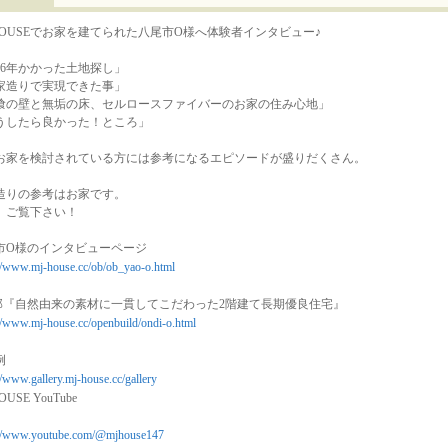
 HOUSEでお家を建てられた八尾市O様へ体験者インタビュー♪
～6年かかった土地探し」
家造りで実現できた事」
喰の壁と無垢の床、セルロースファイバーのお家の住み心地」
うしたら良かった！ところ」
お家を検討されている方には参考になるエピソードが盛りだくさん。
造りの参考はお家です。
、ご覧下さい！
市O様のインタビューページ
://www.mj-house.cc/ob/ob_yao-o.html
邸『自然由来の素材に一貫してこだわった2階建て長期優良住宅』
://www.mj-house.cc/openbuild/ondi-o.html
例
//www.gallery.mj-house.cc/gallery
OUSE YouTube
://www.youtube.com/@mjhouse147