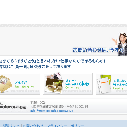
〒564-0024
大阪府吹田市高城町15番4号MJ BLDG1階
info@momotaroufudousan.co.jp
｜
関連リンク
｜
お問い合わせ
｜
プライバシー・ポリシー