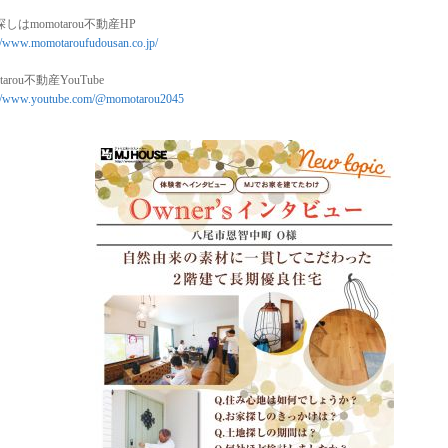
しはmomotarou不動産HP
://www.momotaroufudousan.co.jp/
tarou不動産YouTube
://www.youtube.com/@momotarou2045