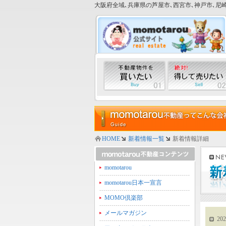
大阪府全域､兵庫県の芦屋市､西宮市､神戸市､尼崎
HOME
新着情報一覧
新着情報詳細
momotarou
momotarou日本一宣言
MOMO倶楽部
メールマガジン
202