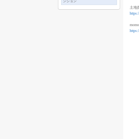
ンション
土地探
https
momo
https