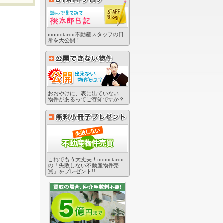
momotarou不動産スタッフの日
常を大公開！
おおやけに、表に出ていない
物件があるってご存知ですか？
これでもう大丈夫！momotarou
の「失敗しない不動産物件売
買」をプレゼント!!