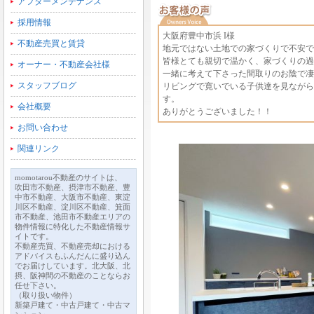
アフターメンテナンス
採用情報
大阪府豊中市浜 I様
不動産売買と賃貸
地元ではない土地での家づくりで不安でし
皆様とても親切で温かく、家づくりの過
オーナー・不動産会社様
一緒に考えて下さった間取りのお陰で凄
スタッフブログ
リビングで寛いでいる子供達を見ながら
す。
会社概要
ありがとうございました！！
お問い合わせ
関連リンク
momotarou不動産のサイトは、
吹田市不動産、摂津市不動産、豊
中市不動産、大阪市不動産、東淀
川区不動産、淀川区不動産、箕面
市不動産、池田市不動産エリアの
物件情報に特化した不動産情報サ
イトです。
不動産売買、不動産売却における
アドバイスもふんだんに盛り込ん
でお届けしています。北大阪、北
摂、阪神間の不動産のことならお
任せ下さい。
（取り扱い物件）
新築戸建て・中古戸建て・中古マ