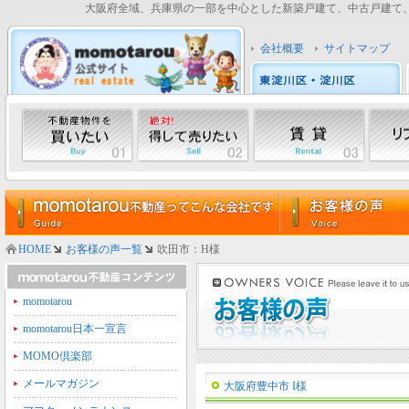
大阪府全域、兵庫県の一部を中心とした新築戸建て、中古戸建て、中
会社概要
サイトマップ
HOME
お客様の声一覧
吹田市：H様
momotarou
momotarou日本一宣言
MOMO倶楽部
メールマガジン
大阪府豊中市 I様